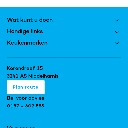
Wat kunt u doen
Handige links
Maak een afspraak
Vraag magazine aan
Keukenmerken
Best Beoordeeld 2026
Inschrijven nieuwsbrief
Bijkeukens
Keller keukens
Doe de virtuele tour
Keukentrends 2026
Schüller keukens
Korendreef 15
Keukeninspiratie blog
Keukenrenovatie
next125 keukens
3241 AS Middelharnis
Keukenshowroom
Maatwerk interieur
Mereno keukens
Plan route
Snaidero keukens
Bel voor advies
Exclusieve keukens
0187 - 602 555
Japandi keukens
Keuken met kookeiland