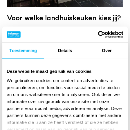
Voor welke landhuiskeuken kies jij?
Kom eens naar onze showroom om een indruk te
krijgen van de landhuiskeukens die wij kunnen leveren.
Heb je specifieke vragen over keukens, dan kun je
altijd contact met ons opnemen. We denken graag
Toestemming
Details
Over
mee over de optimale inrichting van jouw keuken. Wil
je er tijdens je bezoek aan onze showroom zeker van
zijn dat we je direct kunnen helpen, maak dan
een
Deze website maakt gebruik van cookies
afspraak
met een keukenadviseur. Je kunt ook
We gebruiken cookies om content en advertenties te
alvast de Tieleman Keukens
keukenbrochure
personaliseren, om functies voor social media te bieden
aanvragen
die boordevol inspiratie voor jouw
en om ons websiteverkeer te analyseren. Ook delen we
Iets anders dan
landhuiskeuken staat.
informatie over uw gebruik van onze site met onze
Landhuiskeuken?
partners voor social media, adverteren en analyse. Deze
partners kunnen deze gegevens combineren met andere
Met meer dan 60 jaar ervaring op het gebied van
informatie die u aan ze heeft verstrekt of die ze hebben
kwaliteitskeukens is Tieleman Keukens dé specialist
verzameld op basis van uw gebruik van hun services.