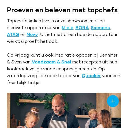
ZA
09:00 – 17:00
Proeven en beleven met topchefs
ZO
Gesloten
Topchefs koken live in onze showroom met de
nieuwste apparatuur van
Miele
,
BORA
,
Siemens
,
ATAG
en
Novy
. U ziet niet alleen hoe de apparatuur
werkt; u proeft het ook.
Op vrijdag kunt u ook inspiratie opdoen bij Jennifer
& Sven van
Voedzaam & Snel
met recepten uit hun
kookboek vol gezonde eenpansgerechten. Op
zaterdag zorgt de cocktailbar van
Quooker
voor een
feestelijk tintje.