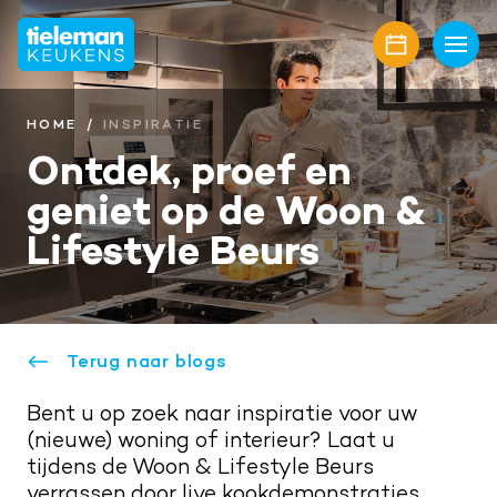
Home
Keukens
HOME
INSPIRATIE
Ontdek, proef en
Onze collectie
Showroom
geniet op de Woon &
Keukenmerken
Showroomaanbiedingen
Inspiratie
Lifestyle Beurs
Keukenfronten
Keukenstijlen
Nieuwbouw
Aanrechtbladen
Keukenmagazine
Alle projecten
Over ons
Keukenapparatuur
Terug naar blogs
Geplaatste keukens
Onze diensten
Awards
Contact
Keukenaccessoires
Bent u op zoek naar inspiratie voor uw
Maatwerk interieur
Onze projectpartners
Aanschaf en plaatsing
Afspraak maken
(nieuwe) woning of interieur?
Laat u
Keukenrenovatie
t
ijdens
de Woon & Lifestyle Beurs
Geschiedenis familiebedrijf
Bel mij terug
verrassen
door live kookdemonstraties,