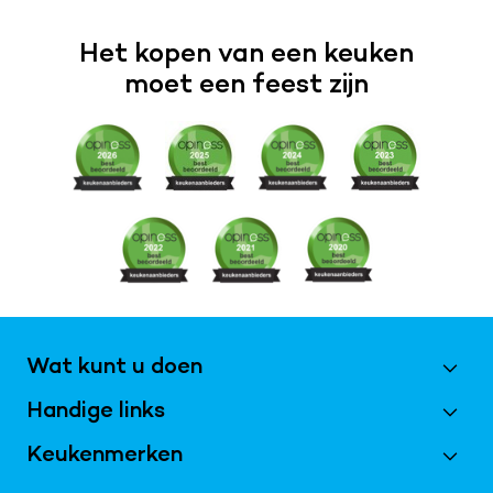
Het kopen van een keuken
moet een feest zijn
Wat kunt u doen
Handige links
Maak een afspraak
Vraag magazine aan
Keukenmerken
Best Beoordeeld 2026
Inschrijven nieuwsbrief
Bijkeukens