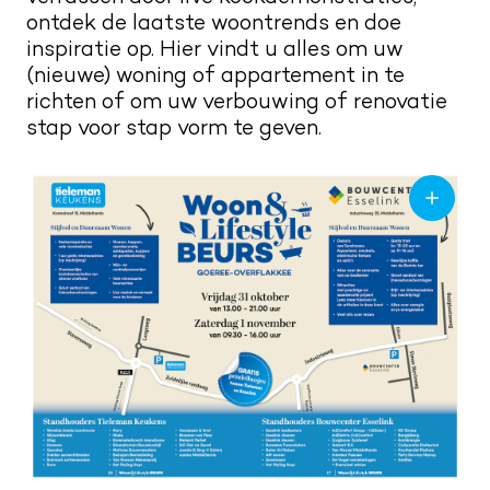
Kwaliteit en service
ontdek de laatste woontrends en doe
Nieuwsbrief
inspiratie op. Hier vindt u alles om uw
Merken
Maak een afspraak
(nieuwe) woning of appartement in te
Route naar showroom
richten of om uw verbouwing of renovatie
Verkoopadviseurs
stap voor stap vorm te geven.
Servicemelding
Vacatures
0187 602 555
info@tieleman.nl
MA
09:00 – 17:00
DI
09:00 – 17:00
WO
09:00 – 17:00
DO
09:00 – 17:00
VR
09:00 – 21:00