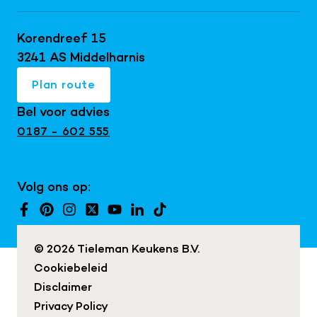
Keller keukens
Doe de virtuele tour
Keukentrends 2026
Schüller keukens
Korendreef 15
Keukeninspiratie blog
Keukenrenovatie
next125 keukens
3241 AS Middelharnis
Keukenshowroom
Maatwerk interieur
Mereno keukens
Plan route
Snaidero keukens
Bel voor advies
Exclusieve keukens
0187 - 602 555
Japandi keukens
Keuken met kookeiland
Volg ons op:
Landelijke keukens
Moderne keukens
© 2026 Tieleman Keukens B.V.
Cookiebeleid
Disclaimer
Privacy Policy