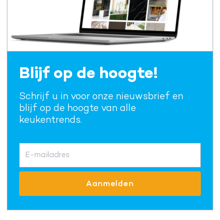
Blijf op de hoogte!
Schrijf u in voor onze nieuwsbrief en
blijf op de hoogte van alle
keukentrends.
E-mailadres
Aanmelden