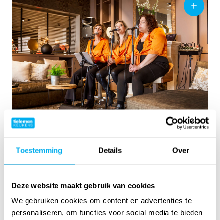
Speelruimtes voor de jongste
Toestemming
Details
Over
bezoekers
Ook voor kinderen is er genoeg te doen. In onze
unieke speelruimte, de bioscoop en bij de
Deze website maakt gebruik van cookies
Playstations is volop vermaak. Zo kunt u rustig
We gebruiken cookies om content en advertenties te
inspiratie opdoen, terwijl de kinderen zich vermaken.
personaliseren, om functies voor social media te bieden