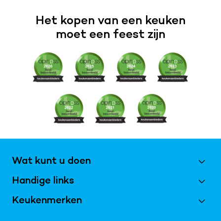
Het kopen van een keuken
moet een feest zijn
Wat kunt u doen
Handige links
Maak een afspraak
Vraag magazine aan
Keukenmerken
Best Beoordeeld 2026
Inschrijven nieuwsbrief
Bijkeukens