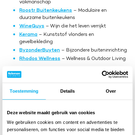
vakmanschap
Roostr Buitenkeukens
– Modulaire en
duurzame buitenkeukens
WineGuys
– Wijn die het leven verrijkt
Kerama
– Kunststof vlonders en
gevelbekleding
ByzonderBuyten
– Bijzondere buiteninrichting
Rhodos Wellness
– Wellness & Outdoor Living
Ervaar de sfeer
De EXCELLENT Woonbeurs opent op
donderdagavond 27 november met een exclusieve
Toestemming
Details
Over
VIP-avond vol sfeer, muziek en beleving. Daarna is de
beurs nog drie dagen geopend voor iedereen die
houdt van luxe wonen.
Deze website maakt gebruik van cookies
We gebruiken cookies om content en advertenties te
personaliseren, om functies voor social media te bieden
Meer over de beurs