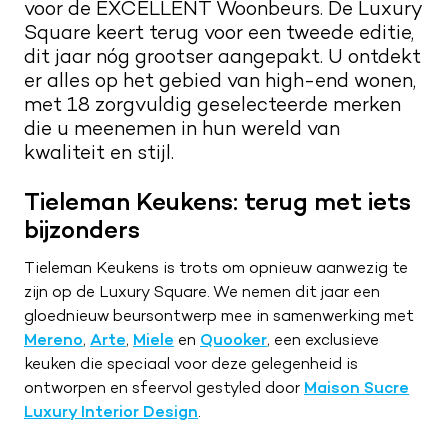
voor de EXCELLENT Woonbeurs. De Luxury
Kwaliteit en service
Nieuwsbrief
Square keert terug voor een tweede editie,
dit jaar nóg grootser aangepakt. U ontdekt
Merken
Maak een afspraak
Route naar showroom
er alles op het gebied van high-end wonen,
met 18 zorgvuldig geselecteerde merken
Verkoopadviseurs
Servicemelding
die u meenemen in hun wereld van
Vacatures
kwaliteit en stijl.
0187 602 555
Tieleman Keukens: terug met iets
info@tieleman.nl
bijzonders
Tieleman Keukens is trots om opnieuw aanwezig te
zijn op de Luxury Square. We nemen dit jaar een
gloednieuw beursontwerp mee in samenwerking met
MA
09:00 – 17:00
Mereno
,
Arte
,
Miele
en
Quooker
, een exclusieve
DI
09:00 – 17:00
keuken die speciaal voor deze gelegenheid is
WO
09:00 – 17:00
ontworpen en sfeervol gestyled door
Maison Sucre
DO
09:00 – 17:00
Luxury Interior Design
.
VR
09:00 – 21:00