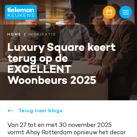
Home
Keukens
HOME
INSPIRATIE
Luxury Square keert
Onze collectie
Showroom
terug op de
Keukenmerken
Showroomaanbiedingen
Inspiratie
EXCELLENT
Keukenfronten
Keukenstijlen
Nieuwbouw
Woonbeurs 2025
Aanrechtbladen
Keukenmagazine
Alle projecten
Over ons
Keukenapparatuur
Geplaatste keukens
Onze diensten
Awards
Contact
Terug naar blogs
Keukenaccessoires
Maatwerk interieur
Onze projectpartners
Aanschaf en plaatsing
Afspraak maken
Van 27 tot en met 30 november 2025
Keukenrenovatie
Geschiedenis familiebedrijf
vormt Ahoy Rotterdam opnieuw het decor
Bel mij terug