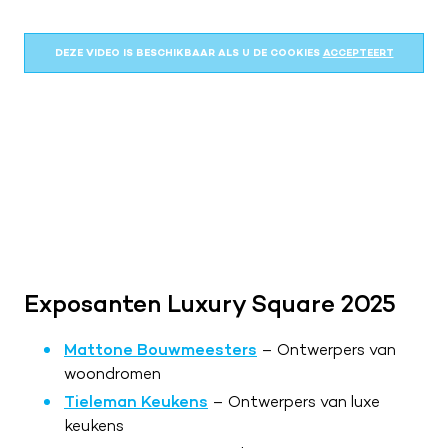
ZA
09:00 – 17:00
ZO
Gesloten
DEZE VIDEO IS BESCHIKBAAR ALS U DE COOKIES
ACCEPTEERT
Exposanten Luxury Square 2025
Mattone Bouwmeesters
– Ontwerpers van
woondromen
Tieleman Keukens
– Ontwerpers van luxe
keukens