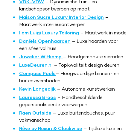
VDK-VDW
– Dynamische tuin- en
landschapsontwerpen op maat
Maison Sucre Luxury Interior Design
–
Maatwerk interieurontwerpen
I am Luigi Luxury Tailoring
– Maatwerk in mode
Daniëls Openhaarden
– Luxe haarden voor
een sfeervol huis
Juwelier Witkamp
– Handgemaakte sieraden
LuxeDeuren.nl
– Topkwaliteit design deuren
Compass Pools
– Hoogwaardige binnen- en
buitenzwembaden
Kevin Langedijk
– Autonome kunstwerken
Lauressa Broos
– Handbeschilderde
gepersonaliseerde voorwerpen
Raen Outside
– Luxe buitendouches, puur
vakmanschap
Rêve by Roxan & Clockwise
– Tijdloze luxe en