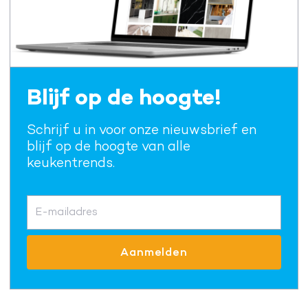
Blijf op de hoogte!
Schrijf u in voor onze nieuwsbrief en
blijf op de hoogte van alle
keukentrends.
E-mailadres
Aanmelden