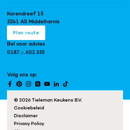
Keller keukens
Doe de virtuele tour
Keukentrends 2026
Schüller keukens
Korendreef 15
Keukeninspiratie blog
Keukenrenovatie
next125 keukens
3241 AS Middelharnis
Keukenshowroom
Maatwerk interieur
Mereno keukens
Plan route
Snaidero keukens
Bel voor advies
Exclusieve keukens
0187 - 602 555
Japandi keukens
Keuken met kookeiland
Volg ons op:
Landelijke keukens
Moderne keukens
© 2026 Tieleman Keukens B.V.
Cookiebeleid
Disclaimer
Privacy Policy