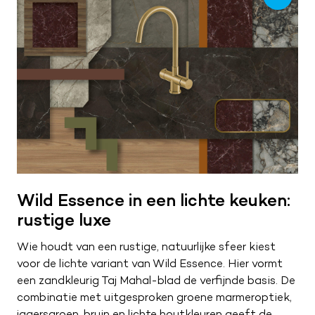
ZA
09:00 – 17:00
ZO
Gesloten
Wild Essence in een lichte keuken:
rustige luxe
Wie houdt van een rustige, natuurlijke sfeer kiest
voor de lichte variant van Wild Essence. Hier vormt
een zandkleurig Taj Mahal-blad de verfijnde basis. De
combinatie met uitgesproken groene marmeroptiek,
jagersgroen, bruin en lichte houtkleuren geeft de