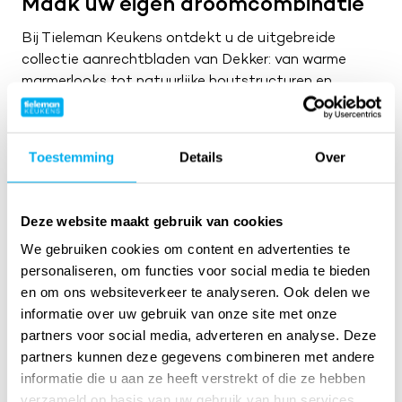
Maak uw eigen droomcombinatie
Bij Tieleman Keukens ontdekt u de uitgebreide
collectie aanrechtbladen van Dekker: van warme
marmerlooks tot natuurlijke houtstructuren en
verfijnde zandtinten. In onze
vernieuwde
inspiratieruimte
kunt u de kleuren live bekijken op
een groot digitaal scherm van Dekker. Zo stelt u
Toestemming
Details
Over
eenvoudig uw eigen realistische moodboard samen,
waarbij u het blad combineert met verschillende
frontkleuren. Op die manier krijgt u meteen een
Deze website maakt gebruik van cookies
duidelijk beeld van hoe uw keuken eruit komt te zien.
We gebruiken cookies om content en advertenties te
personaliseren, om functies voor social media te bieden
Bezoek onze unieke keukenshowroom
en om ons websiteverkeer te analyseren. Ook delen we
informatie over uw gebruik van onze site met onze
partners voor social media, adverteren en analyse. Deze
partners kunnen deze gegevens combineren met andere
informatie die u aan ze heeft verstrekt of die ze hebben
verzameld op basis van uw gebruik van hun services.