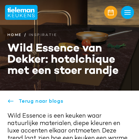
Home
Keukens
HOME
INSPIRATIE
Wild Essence van
Onze collectie
Showroom
Dekker: hotelchique
Keukenmerken
Showroomaanbiedingen
Inspiratie
met een stoer randje
Keukenfronten
Keukenstijlen
Nieuwbouw
Aanrechtbladen
Keukenmagazine
Alle projecten
Over ons
Keukenapparatuur
Terug naar blogs
Geplaatste keukens
Onze diensten
Awards
Contact
Keukenaccessoires
Wild Essence is een keuken waar
Maatwerk interieur
Onze projectpartners
Aanschaf en plaatsing
Afspraak maken
natuurlijke materialen, diepe kleuren en
Keukenrenovatie
luxe accenten elkaar ontmoeten. Deze
Geschiedenis familiebedrijf
Bel mij terug
trend laat zien hoe een keuken een warme