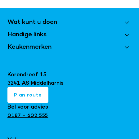
Wat kunt u doen
Handige links
Maak een afspraak
Vraag magazine aan
Keukenmerken
Best Beoordeeld 2026
Inschrijven nieuwsbrief
Bijkeukens
Keller keukens
Doe de virtuele tour
Keukentrends 2026
Schüller keukens
Korendreef 15
Keukeninspiratie blog
Keukenrenovatie
next125 keukens
3241 AS Middelharnis
Keukenshowroom
Maatwerk interieur
Mereno keukens
Plan route
Snaidero keukens
Bel voor advies
Exclusieve keukens
0187 - 602 555
Japandi keukens
Keuken met kookeiland