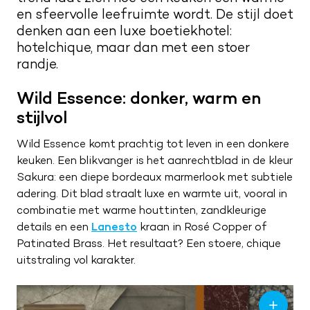
Kwaliteit en service
en sfeervolle leefruimte wordt. De stijl doet
Nieuwsbrief
denken aan een luxe boetiekhotel:
Merken
Maak een afspraak
hotelchique, maar dan met een stoer
Route naar showroom
randje.
Verkoopadviseurs
Servicemelding
Wild Essence: donker, warm en
Vacatures
stijlvol
0187 602 555
Wild Essence komt prachtig tot leven in een donkere
info@tieleman.nl
keuken. Een blikvanger is het aanrechtblad in de kleur
Sakura: een diepe bordeaux marmerlook met subtiele
adering. Dit blad straalt luxe en warmte uit, vooral in
combinatie met warme houttinten, zandkleurige
details en een
Lanesto
kraan in Rosé Copper of
MA
09:00 – 17:00
Patinated Brass. Het resultaat? Een stoere, chique
DI
09:00 – 17:00
uitstraling vol karakter.
WO
09:00 – 17:00
DO
09:00 – 17:00
VR
09:00 – 21:00