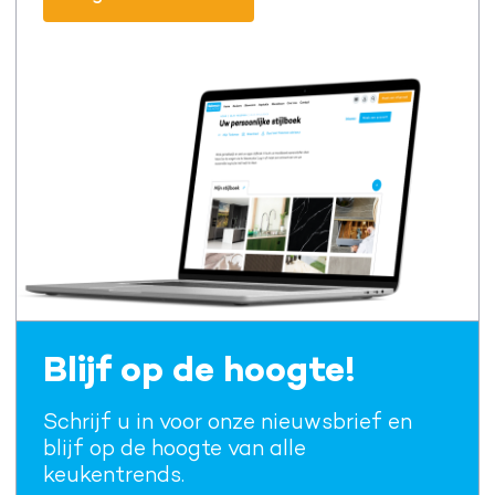
Blijf op de hoogte!
Schrijf u in voor onze nieuwsbrief en
blijf op de hoogte van alle
keukentrends.