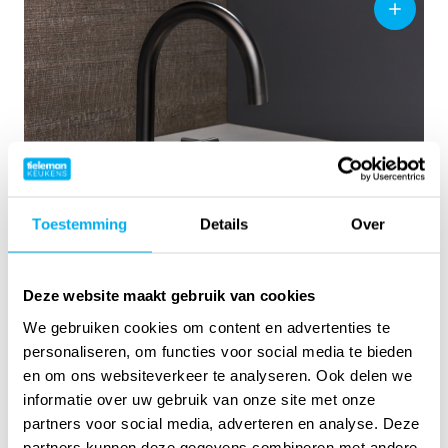
Toestemming
Details
Over
Deze website maakt gebruik van cookies
Meer weten?
We gebruiken cookies om content en advertenties te
Wilt u meer weten over de Lanesto spoelbakken en
personaliseren, om functies voor social media te bieden
kranen? Dan bent u uiteraard van harte welkom in
en om ons websiteverkeer te analyseren. Ook delen we
onze showroom.
Maak gerust een afspraak met
informatie over uw gebruik van onze site met onze
één van onze adviseurs
of vraag alvast onze
partners voor social media, adverteren en analyse. Deze
brochure aan voor eindeloos veel keukeninspiratie.
partners kunnen deze gegevens combineren met andere