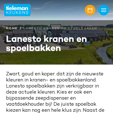
Home
Keukens
HOME
LANESTO KRANEN EN SPOELBAKKEN
Lanesto kranen en
Onze collectie
Showroom
spoelbakken
Keukenmerken
Showroomaanbiedingen
Inspiratie
Keukenfronten
Keukenstijlen
Nieuwbouw
Aanrechtbladen
Keukenmagazine
Zwart, goud en koper: dat zijn de nieuwste
Alle projecten
Over ons
kleuren in kranen- en spoelbakkenland.
Keukenapparatuur
Geplaatste keukens
Onze diensten
Awards
Contact
Lanesto spoelbakken zijn verkrijgbaar in
deze actuele kleuren. Kies er ook een
Keukenaccessoires
Maatwerk interieur
Onze projectpartners
Aanschaf en plaatsing
bijpassende zeepdispenser en
Afspraak maken
vaatdoekhouder bij! De juiste spoelbak
Keukenrenovatie
Geschiedenis familiebedrijf
Bel mij terug
kiezen kan nog een hele klus zijn. Naast de