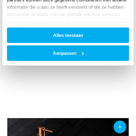
informatie die u aan ze heeft verstrekt of die ze hebben
verzameld op basis van uw gebruik van hun services.
Neem contact met ons op
Alles toestaan
DEZE VIDEO IS BESCHIKBAAR ALS U DE COOKIES
ACCEPTEERT
Aanpassen