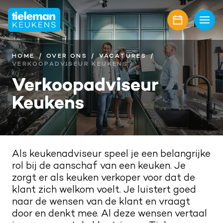
Home
Keukens
HOME
OVER ONS
VACATURES
VERKOOPADVISEUR KEUKENS
Onze collectie
Showroom
Verkoopadviseur
Keukens
Keukenmerken
Showroomaanbiedingen
Inspiratie
Keukenfronten
Keukenstijlen
Nieuwbouw
Aanrechtbladen
Keukenmagazine
Alle projecten
Over ons
Als keukenadviseur speel je een belangrijke
Keukenapparatuur
rol bij de aanschaf van een keuken. Je
Geplaatste keukens
Onze diensten
Awards
Contact
zorgt er als keuken verkoper voor dat de
Keukenaccessoires
Maatwerk interieur
Onze projectpartners
klant zich welkom voelt. Je luistert goed
Aanschaf en plaatsing
Afspraak maken
naar de wensen van de klant en vraagt
Keukenrenovatie
Geschiedenis familiebedrijf
door en denkt mee. Al deze wensen vertaal
Bel mij terug