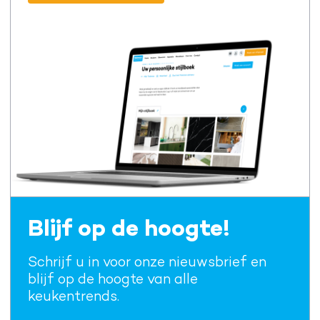
Blijf op de hoogte!
Schrijf u in voor onze nieuwsbrief en
blijf op de hoogte van alle
keukentrends.