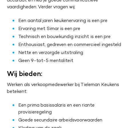
ZA
09:00 – 17:00
vaardigheden. Verder vragen wij:
ZO
Gesloten
Een aantal jaren keukenervaring is een pre
Ervaring met Simar is een pre
Technisch en bouwkundig inzicht is een pre
Enthousiast, gedreven en commercieel ingesteld
Nette en verzorgde uitstraling
Geen 9-tot-5 mentaliteit
Wij bieden:
Werken als verkoopmedewerker bij Tieleman Keukens
betekent:
Een prima basissalaris en een riante
provisieregeling
Goede secundaire arbeidsvoorwaarden
Kleding van de zaak