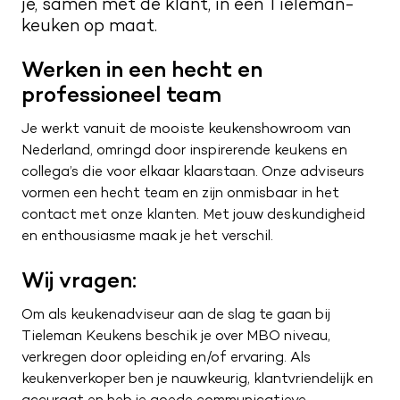
je, samen met de klant, in een Tieleman-
Kwaliteit en service
keuken op maat.
Nieuwsbrief
Merken
Maak een afspraak
Route naar showroom
Werken in een hecht en
professioneel team
Verkoopadviseurs
Servicemelding
Je werkt vanuit de mooiste keukenshowroom van
Vacatures
Nederland, omringd door inspirerende keukens en
0187 602 555
collega’s die voor elkaar klaarstaan. Onze adviseurs
vormen een hecht team en zijn onmisbaar in het
info@tieleman.nl
contact met onze klanten. Met jouw deskundigheid
en enthousiasme maak je het verschil.
Wij vragen:
MA
09:00 – 17:00
Om als keukenadviseur aan de slag te gaan bij
DI
09:00 – 17:00
Tieleman Keukens beschik je over MBO niveau,
WO
09:00 – 17:00
verkregen door opleiding en/of ervaring. Als
DO
09:00 – 17:00
keukenverkoper ben je nauwkeurig, klantvriendelijk en
VR
09:00 – 21:00
accuraat en heb je goede communicatieve