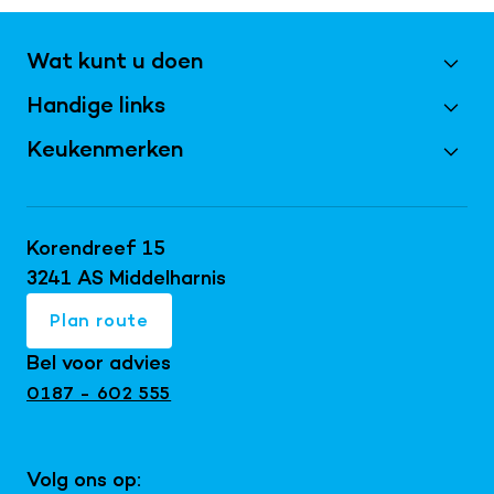
Wat kunt u doen
Handige links
Maak een afspraak
Vraag magazine aan
Keukenmerken
Best Beoordeeld 2026
Inschrijven nieuwsbrief
Bijkeukens
Keller keukens
Doe de virtuele tour
Keukentrends 2026
Schüller keukens
Korendreef 15
Keukeninspiratie blog
Keukenrenovatie
next125 keukens
3241 AS Middelharnis
Keukenshowroom
Maatwerk interieur
Mereno keukens
Plan route
Snaidero keukens
Bel voor advies
Exclusieve keukens
0187 - 602 555
Japandi keukens
Keuken met kookeiland
Volg ons op:
Landelijke keukens