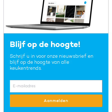
Blijf op de hoogte!
Schrijf u in voor onze nieuwsbrief en
blijf op de hoogte van alle
keukentrends.
E-mailadres
Aanmelden