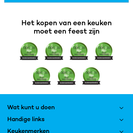
Het kopen van een keuken
moet een feest zijn
Wat kunt u doen
Handige links
Maak een afspraak
Vraag magazine aan
Keukenmerken
Best Beoordeeld 2026