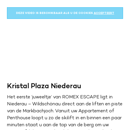
Kwaliteit en service
Nieuwsbrief
DEZE VIDEO IS BESCHIKBAAR ALS U DE COOKIES
ACCEPTEERT
Merken
Maak een afspraak
Route naar showroom
Verkoopadviseurs
Servicemelding
Vacatures
0187 602 555
info@tieleman.nl
Kristal Plaza Niederau
Het eerste ‘juweeltje’ van ROMEX ESCAPE ligt in
MA
09:00 – 17:00
Niederau – Wildschönau direct aan de liften en piste
DI
09:00 – 17:00
van de Markbachjoch. Vanuit uw Appartement of
WO
09:00 – 17:00
Penthouse loopt u zo de skilift in en binnen een paar
DO
09:00 – 17:00
minuten staat u aan de top van de berg om uw
VR
09:00 – 21:00