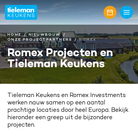
Home
Keukens
HOME
NIEUWBOUW
ONZE PROJECTPARTNERS
ROMEX
Onze collectie
Showroom
Romex Projecten en
Tieleman Keukens
Keukenmerken
Showroomaanbiedingen
Inspiratie
Keukenfronten
Keukenstijlen
Nieuwbouw
Aanrechtbladen
Keukenmagazine
Alle projecten
Over ons
Tieleman Keukens en Romex Investments
Keukenapparatuur
werken nauw samen op een aantal
Geplaatste keukens
Onze diensten
Awards
Contact
prachtige locaties door heel Europa. Bekijk
Keukenaccessoires
Maatwerk interieur
Onze projectpartners
hieronder een greep uit de bijzondere
Aanschaf en plaatsing
Afspraak maken
projecten.
Keukenrenovatie
Geschiedenis familiebedrijf
Bel mij terug