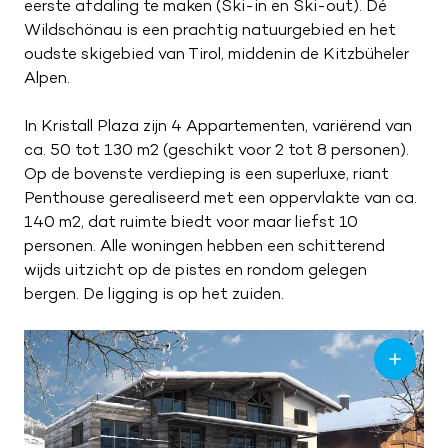
eerste afdaling te maken (Ski-in en Ski-out). Dé
ZA
09:00 – 17:00
Wildschönau is een prachtig natuurgebied en het
ZO
Gesloten
oudste skigebied van Tirol, middenin de Kitzbüheler
Alpen.
In Kristall Plaza zijn 4 Appartementen, variërend van
ca. 50 tot 130 m2 (geschikt voor 2 tot 8 personen).
Op de bovenste verdieping is een superluxe, riant
Penthouse gerealiseerd met een oppervlakte van ca.
140 m2, dat ruimte biedt voor maar liefst 10
personen. Alle woningen hebben een schitterend
wijds uitzicht op de pistes en rondom gelegen
bergen. De ligging is op het zuiden.