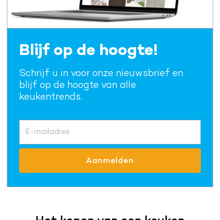
Blijf op de hoogte!
Schrijf u in voor onze nieuwsbrief en
blijf op de hoogte van alle
keukentrends.
E-mailadres
Aanmelden