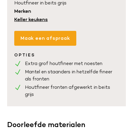
Houtfineer in beits grijs
Kwaliteit en service
Nieuwsbrief
Merken
Merken
Maak een afspraak
Keller keukens
Route naar showroom
Verkoopadviseurs
Servicemelding
Maak een afspraak
Vacatures
0187 602 555
OPTIES
Extra grof houtfineer met noesten
info@tieleman.nl
Mantel en staanders in hetzelfde fineer
als fronten
Houtfineer fronten afgewerkt in beits
grijs
MA
09:00 – 17:00
DI
09:00 – 17:00
WO
09:00 – 17:00
DO
09:00 – 17:00
Doorleefde materialen
VR
09:00 – 21:00