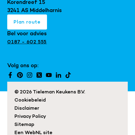
Korendreef 15
Keukeninspiratie blog
Keukenrenovatie
next125 keukens
3241 AS Middelharnis
Keukenshowroom
Maatwerk interieur
Mereno keukens
Plan route
Snaidero keukens
Bel voor advies
Exclusieve keukens
0187 - 602 555
Japandi keukens
Keuken met kookeiland
Volg ons op:
Landelijke keukens
Moderne keukens
© 2026 Tieleman Keukens B.V.
Cookiebeleid
Disclaimer
Privacy Policy
Sitemap
Een
WebNL
site