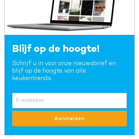
Blijf op de hoogte!
Schrijf u in voor onze nieuwsbrief en
blijf op de hoogte van alle
keukentrends.
E-mailadres
Aanmelden