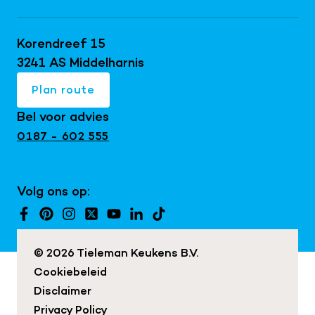
Bijkeukens
Keller keukens
Doe de virtuele tour
Keukentrends 2026
Schüller keukens
Korendreef 15
Keukeninspiratie blog
Keukenrenovatie
next125 keukens
3241 AS Middelharnis
Keukenshowroom
Maatwerk interieur
Mereno keukens
Plan route
Snaidero keukens
Bel voor advies
Exclusieve keukens
0187 - 602 555
Japandi keukens
Keuken met kookeiland
Volg ons op:
Landelijke keukens
Moderne keukens
© 2026 Tieleman Keukens B.V.
Cookiebeleid
Disclaimer
Privacy Policy