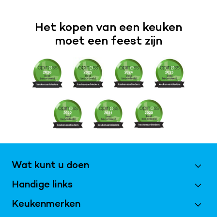
Het kopen van een keuken
moet een feest zijn
Wat kunt u doen
Handige links
Maak een afspraak
Vraag magazine aan
Keukenmerken
Best Beoordeeld 2026
Inschrijven nieuwsbrief