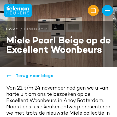
Home
Keukens
HOME
INSPIRATIE
Miele Pearl Beige op de
Onze collectie
Showroom
Excellent Woonbeurs
Keukenmerken
Showroomaanbiedingen
Inspiratie
Keukenfronten
Keukenstijlen
Nieuwbouw
Aanrechtbladen
Keukenmagazine
Alle projecten
Terug naar blogs
Over ons
Keukenapparatuur
Geplaatste keukens
Onze diensten
Van 21 t/m 24 november nodigen we u van
Awards
Contact
harte uit om ons te bezoeken op de
Keukenaccessoires
Maatwerk interieur
Onze projectpartners
Aanschaf en plaatsing
Excellent Woonbeurs in Ahoy Rotterdam.
Afspraak maken
Naast ons luxe keukenontwerp presenteren
Keukenrenovatie
Geschiedenis familiebedrijf
we met trots de nieuwste Miele collectie in
Bel mij terug