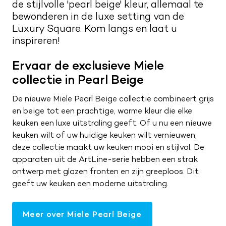
de stijlvolle 'pearl beige' kleur, allemaal te
Kwaliteit en service
Nieuwsbrief
bewonderen in de luxe setting van de
Luxury Square. Kom langs en laat u
Merken
Maak een afspraak
Route naar showroom
inspireren!
Verkoopadviseurs
Servicemelding
Ervaar de exclusieve Miele
Vacatures
collectie in
Pearl Beige
0187 602 555
De nieuwe Miele Pearl Beige collectie combineert grijs
en beige tot een prachtige, warme kleur die elke
info@tieleman.nl
keuken een luxe uitstraling geeft. Of u nu een nieuwe
keuken wilt of uw huidige keuken wilt vernieuwen,
deze collectie maakt uw keuken mooi en stijlvol. De
apparaten uit de ArtLine-serie hebben een strak
MA
09:00 – 17:00
ontwerp met glazen fronten en zijn greeploos. Dit
DI
09:00 – 17:00
geeft uw keuken een moderne uitstraling.
WO
09:00 – 17:00
DO
09:00 – 17:00
Meer over Miele Pearl Beige
VR
09:00 – 21:00