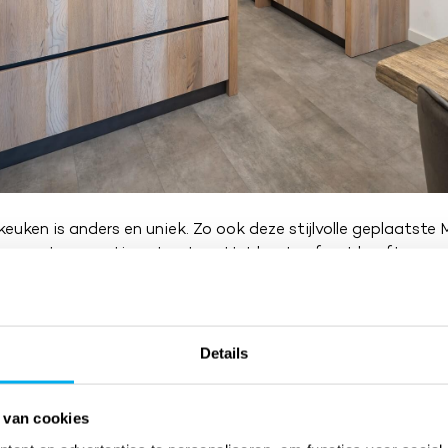
keuken is anders en uniek. Zo ook deze stijlvolle geplaatste
ineer met een rustige structuur. Het houten front heeft een 
gevoerd in meerdere bruintinten. De beide zijdes van het ko
 die uitgevoerd zijn in verzuurd koper, net zoals de zijwand 
k in deze keuken zijn de greeplijsten en plinten van Gun Met
Details
 van cookies