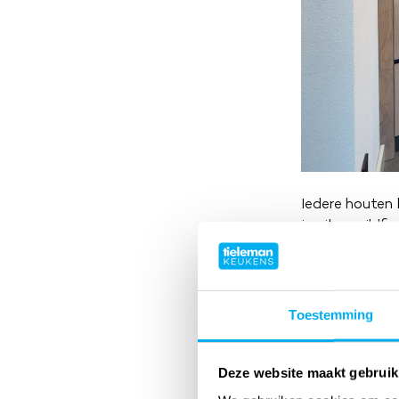
Iedere houten 
in eiken wildf
afwerking, uit
koperen stollen
kastenwand. Oo
Toestemming
Deze website maakt gebruik