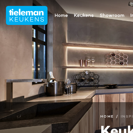
Home
Keukens
Showroom
I
Onze collectie
Showroomaa
Keukenmerken
Keukenfronten
Aanrechtbladen
Keukenapparatuur
Keukenaccessoires
Keukenrenovatie
HOME
INSP
Keuk