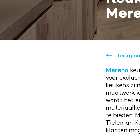
Mere
Terug na
Mereno
keu
voor exclusi
keukens zij
maatwerk keu
wordt het ee
materiaalke
te bieden. 
Tieleman Ke
klanten mog