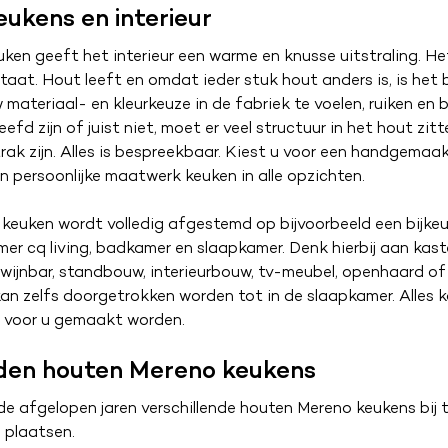
ukens en interieur
ken geeft het interieur een warme en knusse uitstraling. H
ltaat. Hout leeft en omdat ieder stuk hout anders is, is het 
 materiaal- en kleurkeuze in de fabriek te voelen, ruiken en 
efd zijn of juist niet, moet er veel structuur in het hout zi
strak zijn. Alles is bespreekbaar. Kiest u voor een handgemaa
en persoonlijke maatwerk keuken in alle opzichten.
keuken wordt volledig afgestemd op bijvoorbeeld een bijke
r cq living, badkamer en slaapkamer. Denk hierbij aan kas
 wijnbar, standbouw, interieurbouw, tv-meubel, openhaard of 
 kan zelfs doorgetrokken worden tot in de slaapkamer. Alles 
t voor u gemaakt worden.
den houten Mereno keukens
e afgelopen jaren verschillende houten Mereno keukens bij 
 plaatsen.