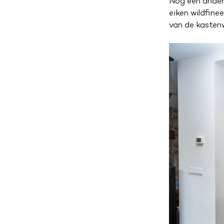
Nog een ander
eiken wildfinee
van de kastenw