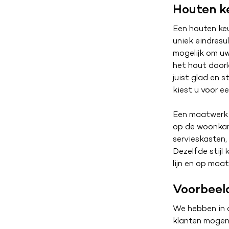
Houten ke
Een houten keu
uniek eindresu
mogelijk om uw
het hout doorle
juist glad en 
kiest u voor e
Een maatwerk 
op de woonkame
servieskasten,
Dezelfde stijl
lijn en op maa
Voorbeel
We hebben in d
klanten mogen