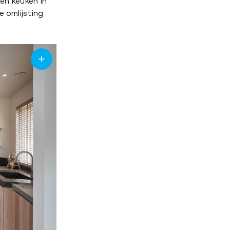
en keuken in
e omlijsting