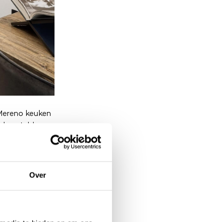
 Mereno keuken
geborstelde
okeiland hebben
van de
al.
Over