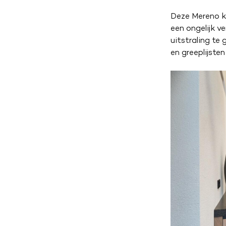
Deze Mereno ke
een ongelijk v
uitstraling te
en greeplijste