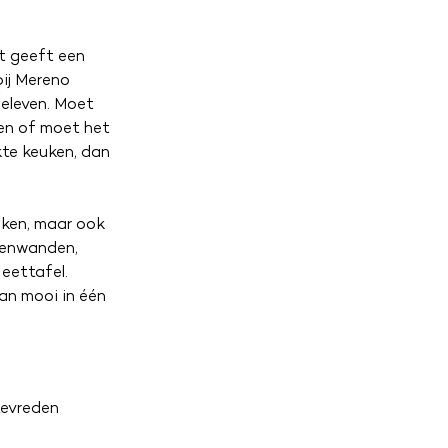
et geeft een
bij Mereno
beleven. Moet
tten of moet het
kte keuken, dan
uken, maar ook
tenwanden,
eettafel.
kan mooi in één
tevreden