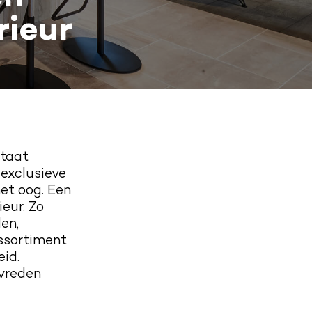
rieur
staat
 exclusieve
et oog. Een
eur. Zo
en,
ssortiment
id.
evreden