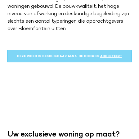
ZA
09:00 – 17:00
woningen gebouwd. De bouwkwaliteit, het hoge
ZO
Gesloten
niveau van afwerking en deskundige begeleiding zijn
slechts een aantal typeringen die opdrachtgevers
over Bloemfontein uitten.
DEZE VIDEO IS BESCHIKBAAR ALS U DE COOKIES
ACCEPTEERT
Uw exclusieve woning op maat?