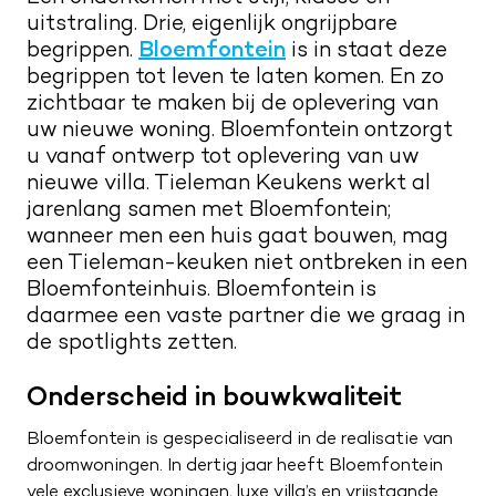
Kwaliteit en service
uitstraling. Drie, eigenlijk ongrijpbare
Nieuwsbrief
begrippen.
Bloemfontein
is in staat deze
Merken
Maak een afspraak
begrippen tot leven te laten komen. En zo
Route naar showroom
zichtbaar te maken bij de oplevering van
Verkoopadviseurs
uw nieuwe woning. Bloemfontein ontzorgt
Servicemelding
u vanaf ontwerp tot oplevering van uw
Vacatures
nieuwe villa. Tieleman Keukens werkt al
0187 602 555
jarenlang samen met Bloemfontein;
wanneer men een huis gaat bouwen, mag
info@tieleman.nl
een Tieleman-keuken niet ontbreken in een
Bloemfonteinhuis. Bloemfontein is
daarmee een vaste partner die we graag in
de spotlights zetten.
MA
09:00 – 17:00
Onderscheid in bouwkwaliteit
DI
09:00 – 17:00
WO
09:00 – 17:00
Bloemfontein is gespecialiseerd in de realisatie van
DO
09:00 – 17:00
droomwoningen. In dertig jaar heeft Bloemfontein
VR
09:00 – 21:00
vele exclusieve woningen, luxe villa’s en vrijstaande