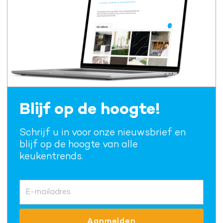
Blijf op de hoogte!
Schrijf u in voor onze nieuwsbrief en
blijf op de hoogte van alle
keukentrends.
E-mailadres
Aanmelden