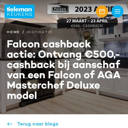
Home
Keukens
HOME
INSPIRATIE
Falcon cashback
Onze collectie
Showroom
actie: Ontvang €500,-
Keukenmerken
Showroomaanbiedingen
Inspiratie
cashback bij aanschaf
Keukenfronten
Keukenstijlen
Nieuwbouw
van een Falcon of AGA
Aanrechtbladen
Masterchef Deluxe
Keukenmagazine
Alle projecten
Over ons
model
Keukenapparatuur
Geplaatste keukens
Onze diensten
Awards
Contact
Keukenaccessoires
Maatwerk interieur
Onze projectpartners
Aanschaf en plaatsing
Afspraak maken
Keukenrenovatie
Geschiedenis familiebedrijf
Bel mij terug
Terug naar blogs