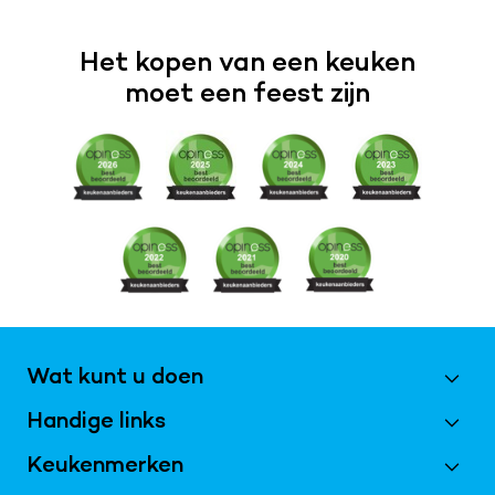
Het kopen van een keuken
moet een feest zijn
Wat kunt u doen
Handige links
Maak een afspraak
Vraag magazine aan
Keukenmerken
Best Beoordeeld 2026
Inschrijven nieuwsbrief