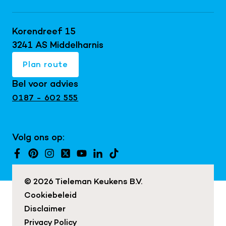
Bijkeukens
Keller keukens
Doe de virtuele tour
Keukentrends 2026
Schüller keukens
Korendreef 15
Keukeninspiratie blog
Keukenrenovatie
next125 keukens
3241 AS Middelharnis
Keukenshowroom
Maatwerk interieur
Mereno keukens
Plan route
Snaidero keukens
Bel voor advies
Exclusieve keukens
0187 - 602 555
Japandi keukens
Keuken met kookeiland
Volg ons op:
Landelijke keukens
Moderne keukens
© 2026 Tieleman Keukens B.V.
Cookiebeleid
Disclaimer
Privacy Policy