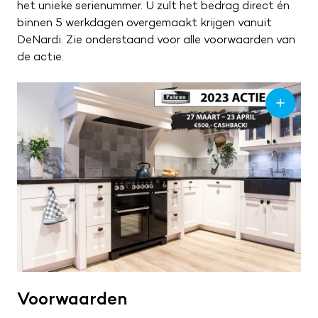
ZA
09:00 – 17:00
het unieke serienummer. U zult het bedrag direct én
ZO
Gesloten
binnen 5 werkdagen overgemaakt krijgen vanuit
DeNardi. Zie onderstaand voor alle voorwaarden van
de actie.
Voorwaarden