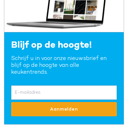
Blijf op de hoogte!
Schrijf u in voor onze nieuwsbrief en
blijf op de hoogte van alle
keukentrends.
E-mailadres
Aanmelden