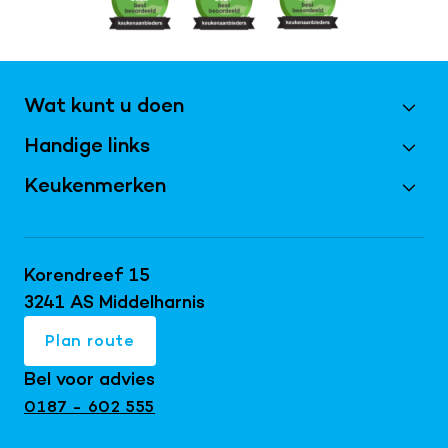
Wat kunt u doen
Handige links
Maak een afspraak
Vraag magazine aan
Keukenmerken
Best Beoordeeld 2026
Inschrijven nieuwsbrief
Bijkeukens
Keller keukens
Doe de virtuele tour
Keukentrends 2026
Schüller keukens
Korendreef 15
Keukeninspiratie blog
Keukenrenovatie
next125 keukens
3241 AS Middelharnis
Keukenshowroom
Maatwerk interieur
Mereno keukens
Plan route
Snaidero keukens
Bel voor advies
Exclusieve keukens
0187 - 602 555
Japandi keukens