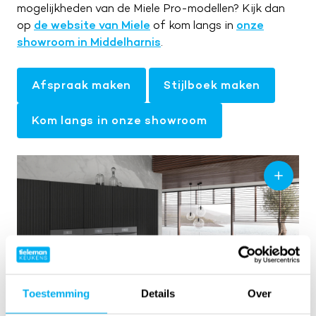
mogelijkheden van de Miele Pro-modellen? Kijk dan
op
de website van Miele
of kom langs in
onze
showroom in Middelharnis
.
Afspraak maken
Stijlboek maken
Kom langs in onze showroom
Toestemming
Details
Over