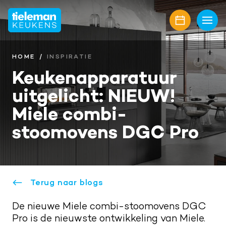
Home
Keukens
HOME
INSPIRATIE
Keukenapparatuur
Onze collectie
Showroom
uitgelicht: NIEUW!
Keukenmerken
Showroomaanbiedingen
Inspiratie
Miele combi-​
Keukenfronten
Keukenstijlen
Nieuwbouw
stoomovens DGC Pro
Aanrechtbladen
Keukenmagazine
Alle projecten
Over ons
Keukenapparatuur
Geplaatste keukens
Onze diensten
Awards
Contact
Terug naar blogs
Keukenaccessoires
Maatwerk interieur
Onze projectpartners
Aanschaf en plaatsing
Afspraak maken
De nieuwe Miele combi-​stoomovens DGC
Keukenrenovatie
Geschiedenis familiebedrijf
Pro is de nieuwste ontwikkeling van Miele.
Bel mij terug