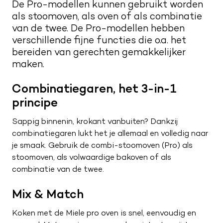
De Pro-modellen kunnen gebruikt worden
Kwaliteit en service
Nieuwsbrief
als stoomoven, als oven of als combinatie
van de twee. De Pro-modellen hebben
Merken
Maak een afspraak
Route naar showroom
verschillende fijne functies die o.a. het
bereiden van gerechten gemakkelijker
Verkoopadviseurs
Servicemelding
maken.
Vacatures
Combinatiegaren, het 3-in-1
0187 602 555
principe
info@tieleman.nl
Sappig binnenin, krokant vanbuiten? Dankzij
combinatiegaren lukt het je allemaal en volledig naar
je smaak. Gebruik de combi-stoomoven (Pro) als
stoomoven, als volwaardige bakoven of als
MA
09:00 – 17:00
combinatie van de twee.
DI
09:00 – 17:00
WO
09:00 – 17:00
Mix & Match
DO
09:00 – 17:00
Koken met de Miele pro oven is snel, eenvoudig en
VR
09:00 – 21:00