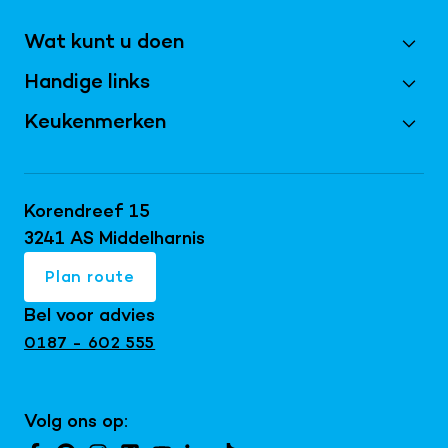
Wat kunt u doen
Handige links
Maak een afspraak
Vraag magazine aan
Keukenmerken
Best Beoordeeld 2026
Inschrijven nieuwsbrief
Bijkeukens
Keller keukens
Doe de virtuele tour
Keukentrends 2026
Schüller keukens
Korendreef 15
Keukeninspiratie blog
Keukenrenovatie
next125 keukens
3241 AS Middelharnis
Keukenshowroom
Maatwerk interieur
Mereno keukens
Plan route
Snaidero keukens
Bel voor advies
Exclusieve keukens
0187 - 602 555
Japandi keukens
Keuken met kookeiland
Volg ons op:
Landelijke keukens