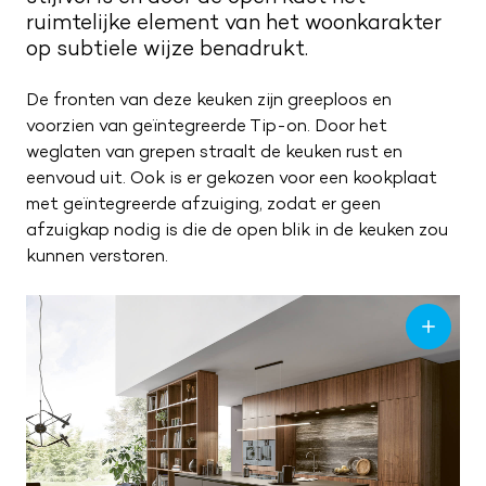
Kwaliteit en service
ruimtelijke element van het woonkarakter
Nieuwsbrief
op subtiele wijze benadrukt.
Merken
Maak een afspraak
Route naar showroom
De fronten van deze keuken zijn greeploos en
Verkoopadviseurs
Servicemelding
voorzien van geïntegreerde Tip-on. Door het
weglaten van grepen straalt de keuken rust en
Vacatures
eenvoud uit. Ook is er gekozen voor een kookplaat
0187 602 555
met geïntegreerde afzuiging, zodat er geen
afzuigkap nodig is die de open blik in de keuken zou
info@tieleman.nl
kunnen verstoren.
MA
09:00 – 17:00
DI
09:00 – 17:00
WO
09:00 – 17:00
DO
09:00 – 17:00
VR
09:00 – 21:00