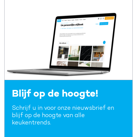
Blijf op de hoogte!
Schrijf u in voor onze nieuwsbrief en
blijf op de hoogte van alle
keukentrends.