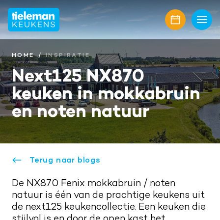
Home
Keukens
HOME
INSPIRATIE
Next125 NX870
Onze collectie
Showroom
keuken in mokkabruin
Keukenmerken
Showroomaanbiedingen
Inspiratie
en noten natuur
Keukenfronten
Keukenstijlen
Nieuwbouw
Aanrechtbladen
Keukenmagazine
Alle projecten
Over ons
Keukenapparatuur
Terug naar blogs
Geplaatste keukens
Onze diensten
Awards
Contact
Keukenaccessoires
De NX870 Fenix mokkabruin / noten
Maatwerk interieur
Onze projectpartners
Aanschaf en plaatsing
Afspraak maken
natuur is één van de prachtige keukens uit
Keukenrenovatie
de next125 keukencollectie. Een keuken die
Geschiedenis familiebedrijf
Bel mij terug
stijlvol is en door de open kast het