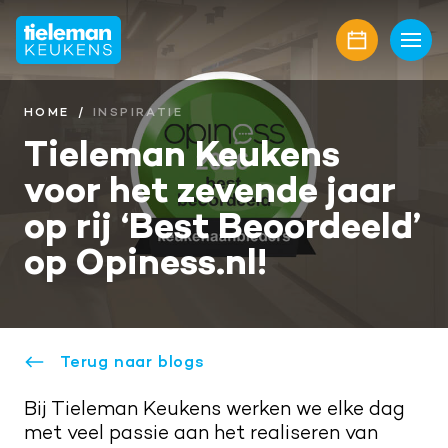
Home
Keukens
HOME
INSPIRATIE
Tieleman Keukens
Onze collectie
Showroom
voor het zevende jaar
Keukenmerken
Showroomaanbiedingen
Inspiratie
op rij ‘Best Beoordeeld’
Keukenfronten
Keukenstijlen
Nieuwbouw
op Opiness.nl!
Aanrechtbladen
Keukenmagazine
Alle projecten
Over ons
Keukenapparatuur
Geplaatste keukens
Onze diensten
Awards
Contact
Terug naar blogs
Keukenaccessoires
Maatwerk interieur
Onze projectpartners
Aanschaf en plaatsing
Afspraak maken
Bij Tieleman Keukens werken we elke dag
Keukenrenovatie
Geschiedenis familiebedrijf
met veel passie aan het realiseren van
Bel mij terug