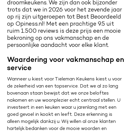
droomkeukens. We zijn dan ook bijzonder
Kwaliteit en service
Nieuwsbrief
trots dat we in 2026 voor het zevende jaar
op rij zijn uitgeroepen tot Best Beoordeeld
Merken
Maak een afspraak
Route naar showroom
op Opiness.nl! Met een prachtige 9.5 uit
ruim 1.500 reviews is deze prijs een mooie
Verkoopadviseurs
Servicemelding
bekroning op ons vakmanschap en de
Vacatures
persoonlijke aandacht voor elke klant.
0187 602 555
Waardering voor vakmanschap en
info@tieleman.nl
service
Wanneer u kiest voor Tieleman Keukens kiest u voor
de zekerheid van een topservice. Dat we al zo lang
bovenaan staan bewijst dat we onze beloftes
MA
09:00 – 17:00
nakomen en uw woonplezier echt centraal stellen. U
DI
09:00 – 17:00
investeert in een keuken waar u jarenlang met een
WO
09:00 – 17:00
goed gevoel in kookt en leeft. Deze erkenning is
DO
09:00 – 17:00
alleen mogelijk dankzij u. Wij willen al onze klanten
VR
09:00 – 21:00
hartelijk bedanken voor de mooie woorden en