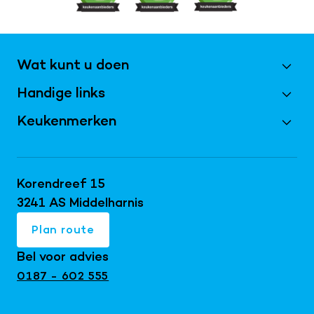
Wat kunt u doen
Handige links
Maak een afspraak
Vraag magazine aan
Keukenmerken
Best Beoordeeld 2026
Inschrijven nieuwsbrief
Bijkeukens
Keller keukens
Doe de virtuele tour
Keukentrends 2026
Schüller keukens
Korendreef 15
Keukeninspiratie blog
Keukenrenovatie
next125 keukens
3241 AS Middelharnis
Keukenshowroom
Maatwerk interieur
Mereno keukens
Plan route
Snaidero keukens
Bel voor advies
Exclusieve keukens
0187 - 602 555
Japandi keukens
Keuken met kookeiland