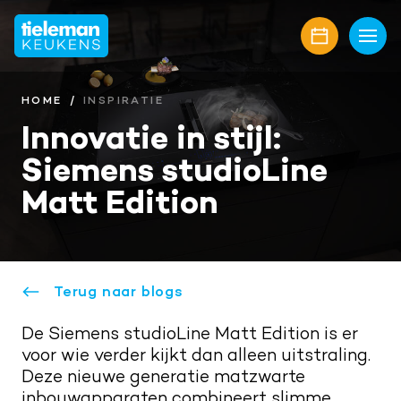
Home
Keukens
HOME
INSPIRATIE
Innovatie in stijl:
Onze collectie
Showroom
Siemens studioLine
Keukenmerken
Showroomaanbiedingen
Inspiratie
Matt Edition
Keukenfronten
Keukenstijlen
Nieuwbouw
Aanrechtbladen
Keukenmagazine
Alle projecten
Over ons
Keukenapparatuur
Terug naar blogs
Geplaatste keukens
Onze diensten
Awards
Contact
Keukenaccessoires
De Siemens studioLine Matt Edition is er
Maatwerk interieur
Onze projectpartners
Aanschaf en plaatsing
Afspraak maken
voor wie verder kijkt dan alleen uitstraling.
Keukenrenovatie
Deze nieuwe generatie matzwarte
Geschiedenis familiebedrijf
Bel mij terug
inbouwapparaten combineert slimme