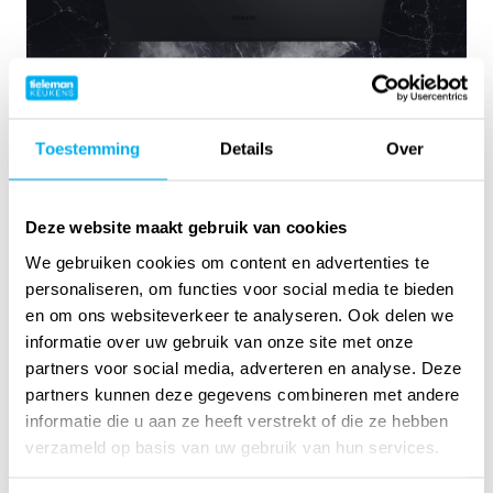
Toestemming
Details
Over
Deze website maakt gebruik van cookies
We gebruiken cookies om content en advertenties te
personaliseren, om functies voor social media te bieden
en om ons websiteverkeer te analyseren. Ook delen we
informatie over uw gebruik van onze site met onze
partners voor social media, adverteren en analyse. Deze
Siemens keukenapparatuur bij
partners kunnen deze gegevens combineren met andere
Tieleman Keukens
informatie die u aan ze heeft verstrekt of die ze hebben
verzameld op basis van uw gebruik van hun services.
Wilt u uw keuken voorzien van slimme technologie die
ook gezien mag worden? De Siemens studioLine