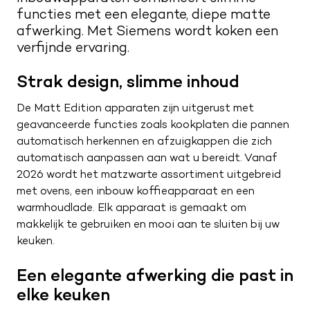
Kwaliteit en service
functies met een elegante, diepe matte
Nieuwsbrief
afwerking. Met Siemens wordt koken een
Merken
Maak een afspraak
verfijnde ervaring.
Route naar showroom
Verkoopadviseurs
Strak design, slimme inhoud
Servicemelding
Vacatures
De Matt Edition apparaten zijn uitgerust met
geavanceerde functies zoals kookplaten die pannen
0187 602 555
automatisch herkennen en afzuigkappen die zich
info@tieleman.nl
automatisch aanpassen aan wat u bereidt. Vanaf
2026 wordt het matzwarte assortiment uitgebreid
met ovens, een inbouw koffieapparaat en een
warmhoudlade. Elk apparaat is gemaakt om
makkelijk te gebruiken en mooi aan te sluiten bij uw
MA
09:00 – 17:00
keuken.
DI
09:00 – 17:00
WO
09:00 – 17:00
Een elegante afwerking die past in
DO
09:00 – 17:00
elke keuken
VR
09:00 – 21:00