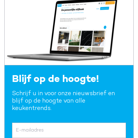
Blijf op de hoogte!
Schrijf u in voor onze nieuwsbrief en
blijf op de hoogte van alle
keukentrends.
E-mailadres