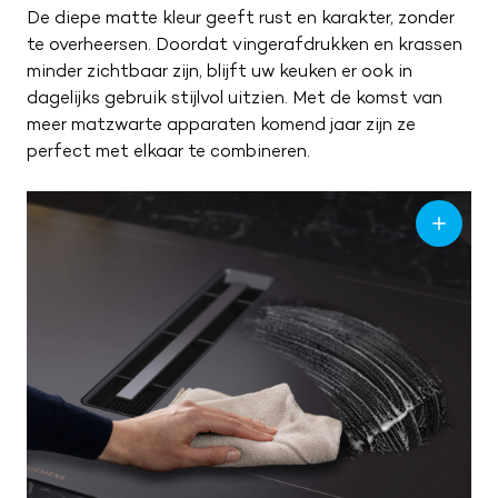
ZA
09:00 – 17:00
De diepe matte kleur geeft rust en karakter, zonder
ZO
Gesloten
te overheersen. Doordat vingerafdrukken en krassen
minder zichtbaar zijn, blijft uw keuken er ook in
dagelijks gebruik stijlvol uitzien. Met de komst van
meer matzwarte apparaten komend jaar zijn ze
perfect met elkaar te combineren.