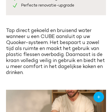
Kwaliteit en service
Perfecte renovatie-upgrade
Nieuwsbrief
Merken
Maak een afspraak
Route naar showroom
Verkoopadviseurs
Servicemelding
Tap direct gekoeld en bruisend water
wanneer u een CUBE aansluit op uw
Vacatures
Quooker-systeem. Het bespaart u zowel
0187 602 555
tijd als ruimte en maakt het gebruik van
plastic flessen overbodig. Daarnaast is de
info@tieleman.nl
kraan volledig veilig in gebruik en biedt het
u meer comfort in het dagelijkse koken en
drinken.
MA
09:00 – 17:00
DI
09:00 – 17:00
WO
09:00 – 17:00
DO
09:00 – 17:00
VR
09:00 – 21:00