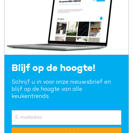
Blijf op de hoogte!
Schrijf u in voor onze nieuwsbrief en
blijf op de hoogte van alle
keukentrends.
E-mailadres