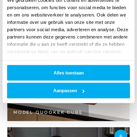
We gebruiken cookies om content en advertenties te
MODEL QUOOKER CUBE
personaliseren, om functies voor social media te bieden
en om ons websiteverkeer te analyseren. Ook delen we
informatie over uw gebruik van onze site met onze
partners voor social media, adverteren en analyse. Deze
partners kunnen deze gegevens combineren met andere
informatie die u aan ze heeft verstrekt of die ze hebben
verzameld op basis van uw gebruik van hun services.
Alles toestaan
Aanpassen
MODEL QUOOKER CUBE