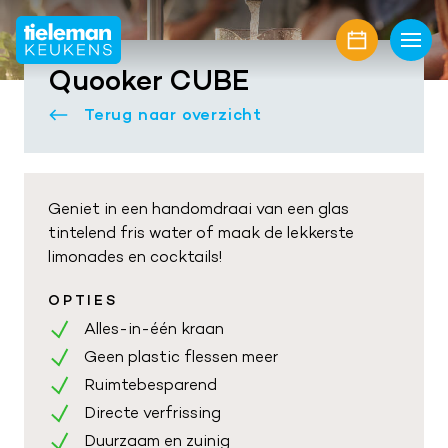
Home
Quooker CUBE
Keukens
Terug naar overzicht
Onze collectie
Showroom
Keukenmerken
Showroomaanbiedingen
Inspiratie
Geniet in een handomdraai van een glas
tintelend fris water of maak de lekkerste
Keukenfronten
Keukenstijlen
Nieuwbouw
limonades en cocktails!
Aanrechtbladen
Keukenmagazine
Alle projecten
Over ons
OPTIES
Keukenapparatuur
Alles-in-één kraan
Geplaatste keukens
Onze diensten
Awards
Contact
Geen plastic flessen meer
Keukenaccessoires
Maatwerk interieur
Onze projectpartners
Aanschaf en plaatsing
Ruimtebesparend
Afspraak maken
Keukenrenovatie
Directe verfrissing
Geschiedenis familiebedrijf
Bel mij terug
Duurzaam en zuinig