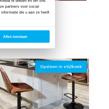
 media te bieden en om ons
ze partners voor social
nformatie die u aan ze heeft
n opzichte van
Alles toestaan
Opslaan in stijlboek