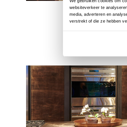
We gebruiken cookies om cont
websiteverkeer te analyseren
media, adverteren en analys
verstrekt of die ze hebben v
Laat u goed ad
uw tafel of bar