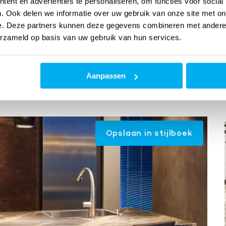
ent en advertenties te personaliseren, om functies voor social
. Ook delen we informatie over uw gebruik van onze site met on
e. Deze partners kunnen deze gegevens combineren met andere i
erzameld op basis van uw gebruik van hun services.
viseren over zitcomfort, hoogte en breedte van de kruk te
 en over de kwaliteit. Wij helpen u graag verder.
Aanpassen
Opslaan in stijlboek