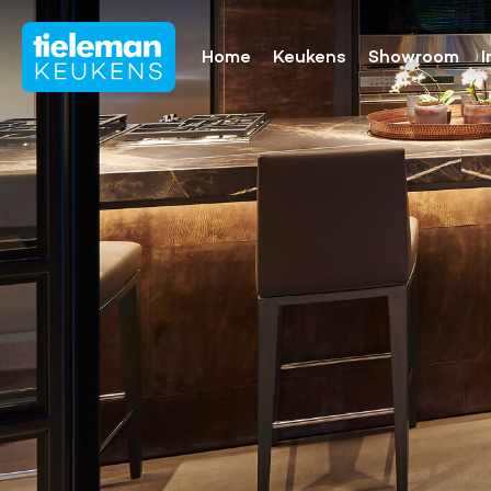
Home
Keukens
Showroom
I
Onze collectie
Showroomaa
Keukenmerken
Keukenfronten
Aanrechtbladen
Keukenapparatuur
Keukenaccessoires
Keukenrenovatie