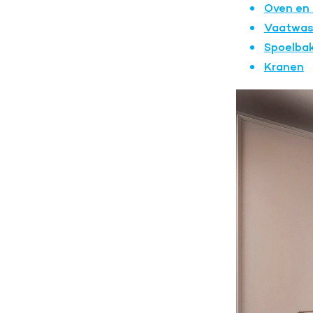
Oven en
Vaatwas
Spoelba
Kranen