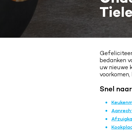
Tiel
Gefelicite
bedanken vo
uw nieuwe k
voorkomen, 
Snel naar
Keukenm
Aanrech
Afzuigk
Kookpla