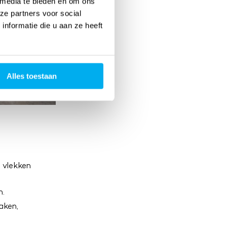
 media te bieden en om ons
ze partners voor social
nformatie die u aan ze heeft
Alles toestaan
 vlekken
n.
aken,