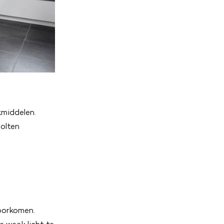
middelen.
molten
voorkomen.