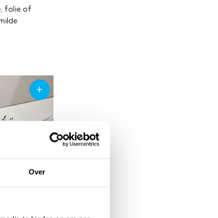
 folie of
milde
Over