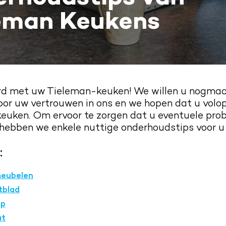
eman Keukens
erd met uw Tieleman-keuken!
We willen u nogmaa
or uw vertrouwen in ons en we hopen dat u volop
euken. Om ervoor te zorgen dat u eventuele pro
hebben we enkele nuttige onderhoudstips voor u
:
eubelen
tblad
ap
at