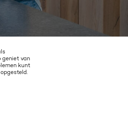
ls
 geniet van
blemen kunt
 opgesteld.