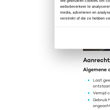
We gebruiken cookies om cont
websiteverkeer te analyseren
media, adverteren en analys
verstrekt of die ze hebben v
Aanrecht
Algemene o
Laat geen
ontstaan 
Vermijd 
Gebruik h
ongeacht