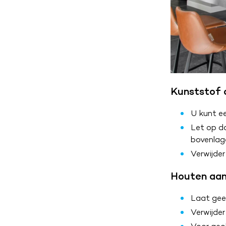
Kunststof 
U kunt e
Let op da
bovenlag
Verwijder
Houten aan
Laat gee
Verwijder