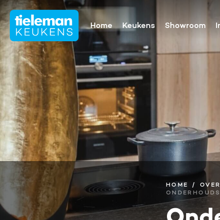
Home
Keukens
Showroom
I
Onze collectie
Showroomaa
Keukenmerken
Keukenfronten
Aanrechtbladen
Keukenapparatuur
Keukenaccessoires
Keukenrenovatie
HOME
OVER
ONDERHOUDS
Onde