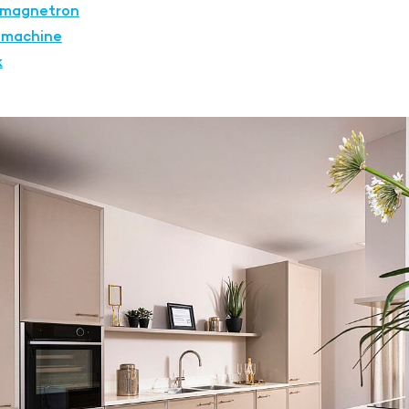
 magnetron
machine
k