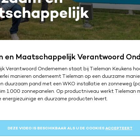
schappelijk
 en Maatschappelijk Verantwoord On
jk Verantwoord Ondernemen staat bij Tieleman Keukens hoo
lerlei manieren onderneemt Tieleman op een duurzame manier
n duurzaam pand met een WKO installatie en zonneweg (par
ruim 1.000 zonnepanelen. Op productniveau werkt Tieleman 
ie energiezuinige en duurzame producten levert.
DEZE VIDEO IS BESCHIKBAAR ALS U DE COOKIES
ACCEPTEERT