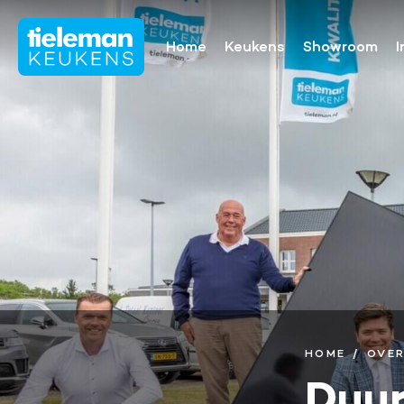
Home
Keukens
Showroom
I
Onze collectie
Showroomaa
Keukenmerken
Keukenfronten
Aanrechtbladen
Keukenapparatuur
Keukenaccessoires
Keukenrenovatie
HOME
OVER
Duu