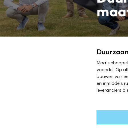
maat
Duurzaam
Maatschappeli
vaandel. Op al
bouwen van ee
en inmiddels 
leveranciers d