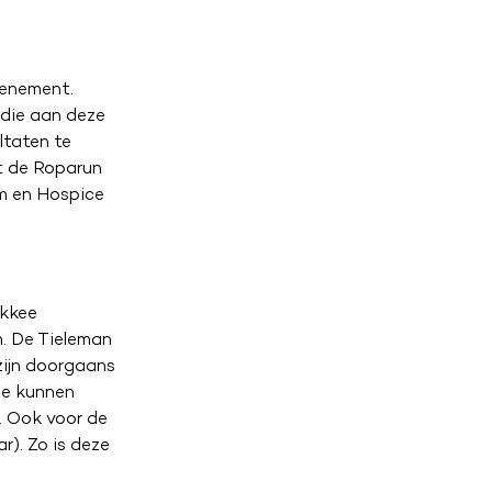
venement.
 die aan deze
ltaten te
t de Roparun
am en Hospice
akkee
. De Tieleman
zijn doorgaans
ee kunnen
. Ook voor de
r). Zo is deze