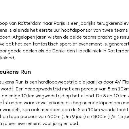
oop van Rotterdam naar Parijs is een jaarlijks terugkerend e
ns is al sinds het eerste uur hoofdsponsor van twee teams
oen. Afgelopen jaren wisten de beide teams prachtige resu
ve dat het een fantastisch sportief evenement is, genereer
or goede doelen als de Daniël den Hoedkliniek in Rotterd
ksland.
eukens Run
ukens Run is een hardloopwedstrijd die jaarlijks door AV Fl
wordt. Een harloopwedstrijd met een parcour van 5 en 10km
 de enige 10 km wegwedstrijd op het eiland. De 5 en 10 km 
 afstanden waar zowel ervaren als beginnende lopers aan m
ver wandelt, kan ook meedoen aan de 5 en 10km wandeltocht
n hardloop parcour van 400m (t/m 9 jaar) en 800m (t/m 15 jaa
rijd een evenement voor jong en oud.