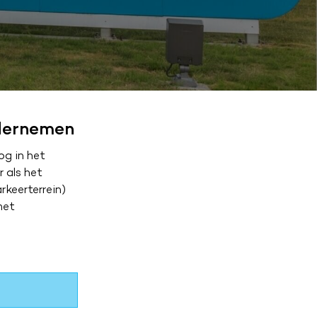
dernemen
g in het
 als het
keerterrein)
met