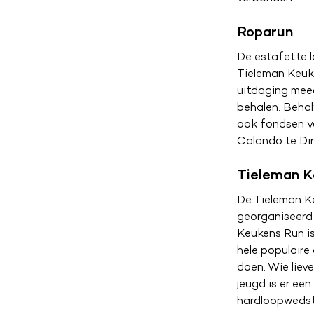
Roparun
De estafette l
Tieleman Keuke
uitdaging meed
behalen. Behal
ook fondsen vo
Calando te Dir
Tieleman K
De Tieleman Ke
georganiseerd 
Keukens Run is
hele populaire
doen. Wie lie
jeugd is er ee
hardloopwedst